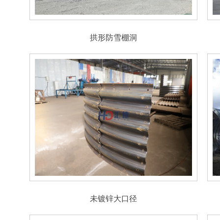
拱形防雪棚洞
未镀锌大口径